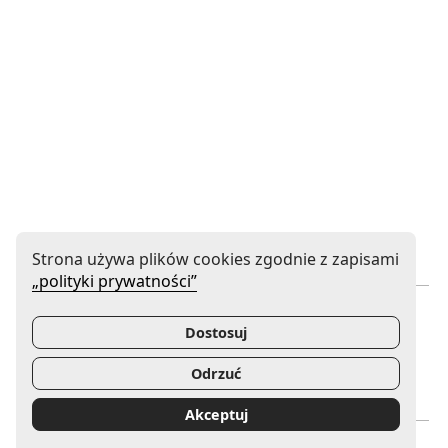
Strona używa plików cookies zgodnie z zapisami
„polityki prywatności”
Instytucja współprowadzona
Dostosuj
Odrzuć
Uwaga, link zostanie otwarty w nowym oknie
Uwaga, link zostanie otwa
Akceptuj
Mecenas Filharmonii Gorzowskiej