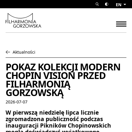
Pokaz kolekcji Modern Chopin 
EN
open search fo
toggle the 
Gorzów Philharmonic
ope
Aktualności
back to:
POKAZ KOLEKCJI MODERN
CHOPIN VISION PRZED
FILHARMONIĄ
GORZOWSKĄ
2026-07-07
W pierwszą niedzielę lipca licznie
zgromadzona publiczność podczas
inauguracji Pikników Chopinowskich
mogła doświadczyć wyjątkowego