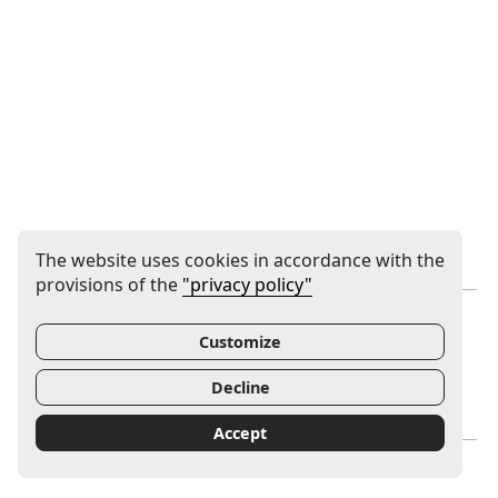
The website uses cookies in accordance with the
provisions of the
"privacy policy"
Instytucja współprowadzona
Customize
Decline
Note, the link will open in a new window
Note, the link will open in
Accept
Mecenas Filharmonii Gorzowskiej