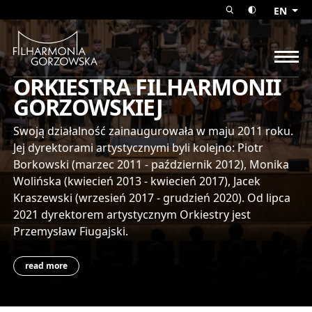
Orkiestra Filharmonia Gorzow
EN
open search fo
toggle the 
Gorzów Philharmonic
ope
ORKIESTRA FILHARMONII
GORZOWSKIEJ
Swoją działalność zainaugurowała w maju 2011 roku.
Jej dyrektorami artystycznymi byli kolejno: Piotr
Borkowski (marzec 2011 - październik 2012), Monika
Wolińska (kwiecień 2013 - kwiecień 2017), Jacek
Kraszewski (wrzesień 2017 - grudzień 2020). Od lipca
2021 dyrektorem artystycznym Orkiestry jest
Przemysław Fiugajski.
read more