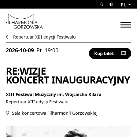
RE:WIZJEKONCERT INAUGURACY
PL
rozwiń wyszuk
przełącz w
Filharmonia Gorzowska
rozw
Repertuar XIII edycji Festiwalu
powrót do:
2026-10-09
Pt.
19:00
Kup bilet
Uwaga, link
RE:WIZJE
KONCERT INAUGURACYJNY
XIII Festiwal Muzyczny im. Wojciecha Kilara
Repertuar XIII edycji Festiwalu
Sala koncertowa Filharmonii Gorzowskiej
Uwaga, link zostanie otwarty w nowym oknie