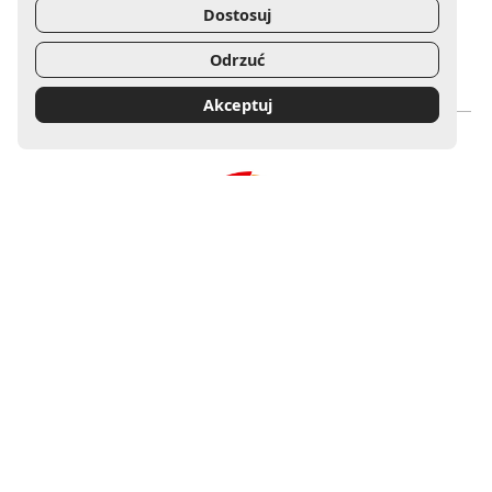
Dostosuj
Odrzuć
Uwaga, link zostanie otwarty w nowym oknie
Uwaga, link zostanie otwa
Akceptuj
Mecenas Filharmonii Gorzowskiej
Uwaga, link zostanie otwarty w nowym oknie
Sponsor Główny Filharmonii Gorzowskiej
Uwaga, link zostanie otwarty w nowym oknie