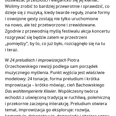
Wolimy zrobić to bardziej przewrotnie i sprawdzić, co
dzieje się z muzyką, kiedy twarde reguły, znane formy
i oswojone gesty zostają nie tylko uruchomione
na nowo, ale też przetworzone i zrewidowane.
Zgodnie z przewodnią myślą festiwalu akcja koncertu
rozgrywać się będzie zatem w przestrzeni
„pomiędzy”, by to, co już było, rozciągnęło się na tu
i teraz.
W
24 preludiach i improwizacjach
Piotra
Orzechowskiego rewizji podlega sam porządek
muzycznego myślenia. Punkt wyjścia jest właściwie
modelowy: 24 tonacje, forma preludium i krótka
improwizacja – krótko mówiąc, cień Bachowskiego
Das wohltemperierte Klavier
. Współczesny twórca
wchodzi z uświęconą tradycją w ruchliwą, polemiczną
i przekornie zaczepną interakcję. Preludium otwiera
temat, improwizacja go eksploruje: rozwija,
komentuje, dekonstruuje, dopowiada i otwiera sensy,