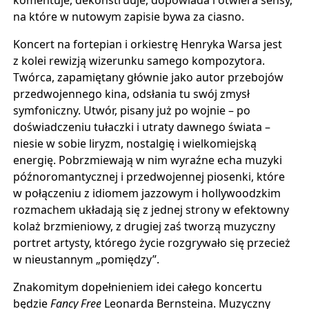
na które w nutowym zapisie bywa za ciasno.
Koncert na fortepian i orkiestrę Henryka Warsa jest
z kolei rewizją wizerunku samego kompozytora.
Twórca, zapamiętany głównie jako autor przebojów
przedwojennego kina, odsłania tu swój zmysł
symfoniczny. Utwór, pisany już po wojnie – po
doświadczeniu tułaczki i utraty dawnego świata –
niesie w sobie liryzm, nostalgię i wielkomiejską
energię. Pobrzmiewają w nim wyraźne echa muzyki
późnoromantycznej i przedwojennej piosenki, które
w połączeniu z idiomem jazzowym i hollywoodzkim
rozmachem układają się z jednej strony w efektowny
kolaż brzmieniowy, z drugiej zaś tworzą muzyczny
portret artysty, którego życie rozgrywało się przecież
w nieustannym „pomiędzy”.
Znakomitym dopełnieniem idei całego koncertu
będzie
Fancy Free
Leonarda Bernsteina. Muzyczny