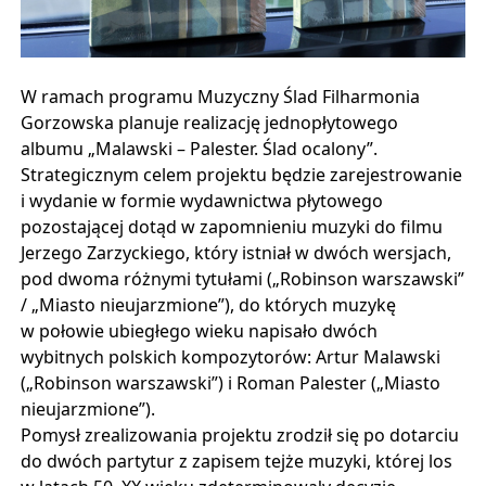
W ramach programu Muzyczny Ślad Filharmonia
Gorzowska planuje realizację jednopłytowego
albumu „Malawski – Palester. Ślad ocalony”.
Strategicznym celem projektu będzie zarejestrowanie
i wydanie w formie wydawnictwa płytowego
pozostającej dotąd w zapomnieniu muzyki do filmu
Jerzego Zarzyckiego, który istniał w dwóch wersjach,
pod dwoma różnymi tytułami („Robinson warszawski”
/ „Miasto nieujarzmione”), do których muzykę
w połowie ubiegłego wieku napisało dwóch
wybitnych polskich kompozytorów: Artur Malawski
(„Robinson warszawski”) i Roman Palester („Miasto
nieujarzmione”).
Pomysł zrealizowania projektu zrodził się po dotarciu
do dwóch partytur z zapisem tejże muzyki, której los