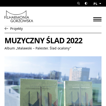
Muzyczny ślad 2022 Filharmon
PL
rozwiń wyszuk
przełącz w
Filharmonia Gorzowska
rozw
Projekty
powrót do:
MUZYCZNY ŚLAD 2022
Album „Malawski – Palester. Ślad ocalony”