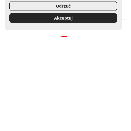
Odrzuć
Uwaga, link zostanie otwarty w nowym oknie
Uwaga, link zostanie otwa
Akceptuj
Mecenas Filharmonii Gorzowskiej
Uwaga, link zostanie otwarty w nowym oknie
Sponsor Główny Filharmonii Gorzowskiej
Uwaga, link zostanie otwarty w nowym oknie
Uwaga, link zostanie otwart