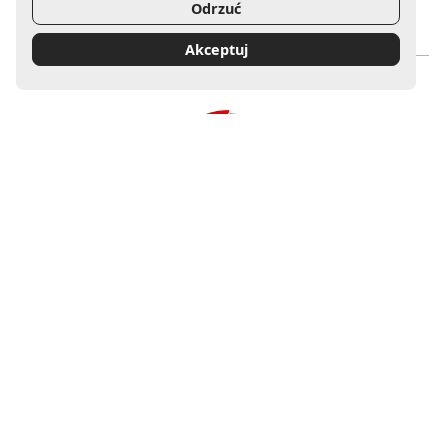
Odrzuć
Uwaga, link zostanie otwarty w nowym oknie
Uwaga, link zostanie otwa
Akceptuj
Mecenas Filharmonii Gorzowskiej
Uwaga, link zostanie otwarty w nowym oknie
Sponsor Główny Filharmonii Gorzowskiej
Uwaga, link zostanie otwarty w nowym oknie
Uwaga, link zostanie otwart