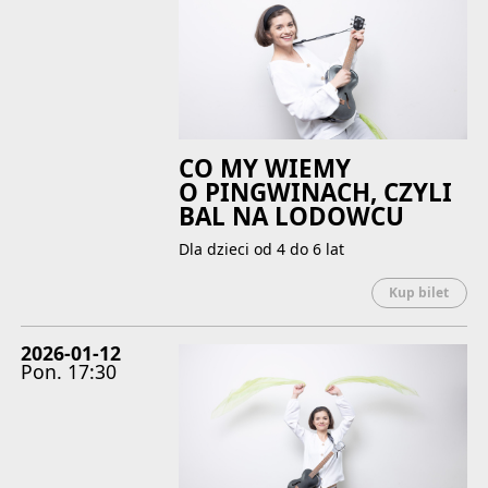
CO MY WIEMY
O PINGWINACH, CZYLI
BAL NA LODOWCU
Dla dzieci od 4 do 6 lat
Uwaga
Kup bilet
2026-01-12
Pon.
17:30