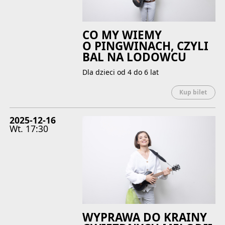
CO MY WIEMY
O PINGWINACH, CZYLI
BAL NA LODOWCU
Dla dzieci od 4 do 6 lat
Uwaga
Kup bilet
2025-12-16
Wt.
17:30
WYPRAWA DO KRAINY