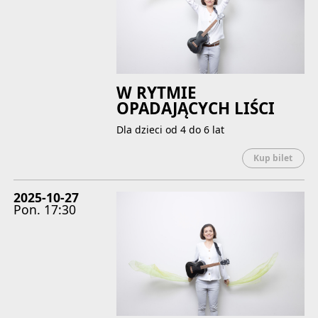
W RYTMIE
OPADAJĄCYCH LIŚCI
Dla dzieci od 4 do 6 lat
Uwaga
Kup bilet
2025-10-27
Pon.
17:30