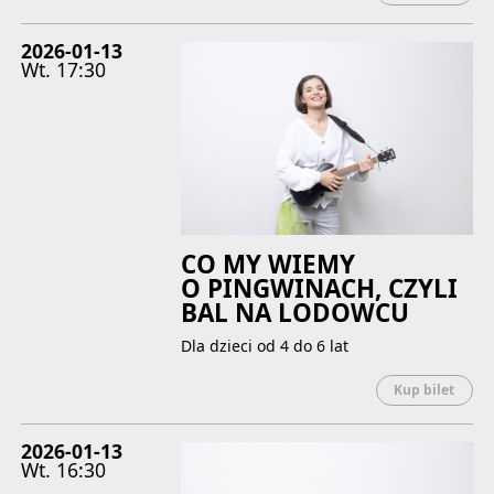
2026-01-13
Wt.
17:30
CO MY WIEMY
O PINGWINACH, CZYLI
BAL NA LODOWCU
Dla dzieci od 4 do 6 lat
Uwaga
Kup bilet
2026-01-13
Wt.
16:30