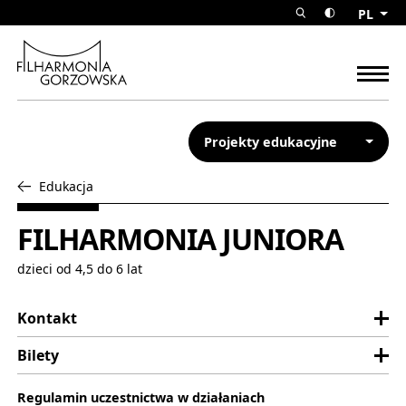
FILHARMONIA JUNIORA Filhar
PL
rozwiń wyszuk
przełącz w
Filharmonia Gorzowska
rozw
Projekty edukacyjne
Edukacja
powrót do:
FILHARMONIA JUNIORA
dzieci od 4,5 do 6 lat
Kontakt
Bilety
Regulamin uczestnictwa w działaniach