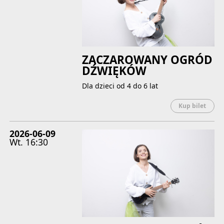
ZACZAROWANY OGRÓD
DŹWIĘKÓW
Dla dzieci od 4 do 6 lat
Uwaga
Kup bilet
2026-06-09
Wt.
16:30