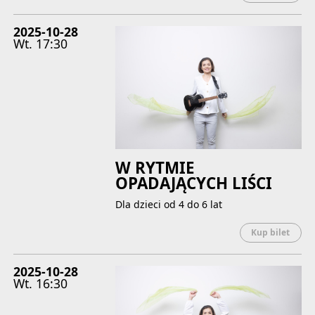
2025-10-28
Wt.
17:30
W RYTMIE
OPADAJĄCYCH LIŚCI
Dla dzieci od 4 do 6 lat
Uwaga
Kup bilet
2025-10-28
Wt.
16:30