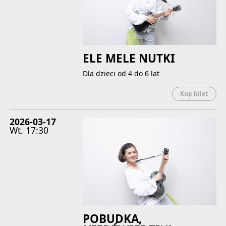
ELE MELE NUTKI
Dla dzieci od 4 do 6 lat
Uwaga
Kup bilet
2026-03-17
Wt.
17:30
POBUDKA,