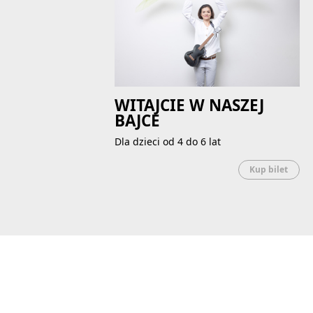
WITAJCIE W NASZEJ
BAJCE
Dla dzieci od 4 do 6 lat
Uwaga
Kup bilet