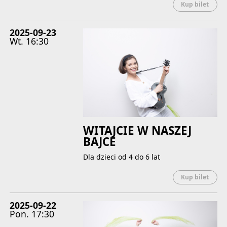
Uwaga
Kup bilet
2025-09-23
Wt.
16:30
WITAJCIE W NASZEJ
BAJCE
Dla dzieci od 4 do 6 lat
Uwaga
Kup bilet
2025-09-22
Pon.
17:30