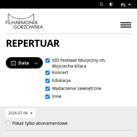
Repertuar Filharmonia Gorzow
PL
rozwiń wyszuk
przełącz w
Filharmonia Gorzowska
rozw
REPERTUAR
XIII Festiwal Muzyczny im.
Data
Wojciecha Kilara
Koncert
Edukacja
Wydarzenie zewnętrzne
Inne
Usuń wybór
×
2026-07-06
Pokaż tylko abonamentowe