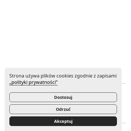
Strona używa plików cookies zgodnie z zapisami
„polityki prywatności”
Instytucja współprowadzona
Dostosuj
Odrzuć
Uwaga, link zostanie otwarty w nowym oknie
Uwaga, link zostanie otwa
Akceptuj
Mecenas Filharmonii Gorzowskiej