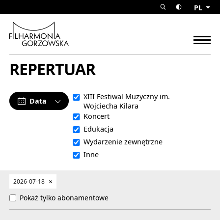
Repertuar Filharmonia Gorzow
PL
rozwiń wyszuk
przełącz w
Filharmonia Gorzowska
rozw
REPERTUAR
XIII Festiwal Muzyczny im.
Data
Wojciecha Kilara
Koncert
Edukacja
Wydarzenie zewnętrzne
Inne
Usuń wybór
×
2026-07-18
Pokaż tylko abonamentowe