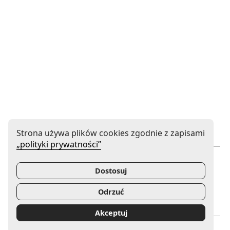
Strona używa plików cookies zgodnie z zapisami
„polityki prywatności”
Instytucja współprowadzona
Dostosuj
Odrzuć
Uwaga, link zostanie otwarty w nowym oknie
Uwaga, link zostanie otwa
Akceptuj
Mecenas Filharmonii Gorzowskiej